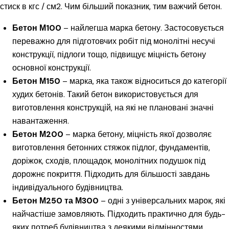
стиск в кгс / см2. Чим більший показник, тим важчий бетон.
Бетон М100
– найлегша марка бетону. Застосовується
переважно для підготовчих робіт під монолітні несучі
конструкції, підлоги тощо, підвищує міцність бетону
основної конструкції.
Бетон М150
– марка, яка також відноситься до категорії
худих бетонів. Такий бетон використовується для
виготовлення конструкцій, на які не плановані значні
навантаження.
Бетон М200
– марка бетону, міцність якої дозволяє
виготовлення бетонних стяжок підлог, фундаментів,
доріжок, сходів, площадок, монолітних подушок під
дорожнє покриття. Підходить для більшості завдань
індивідуального будівництва.
Бетон М250 та М300
– одні з універсальних марок, які
найчастіше замовляють. Підходить практично для будь-
яких потреб будівництва з деякими відмінностями.